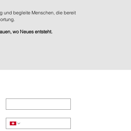
og und begleite Menschen, die bereit
wortung.
rauen, wo Neues entsteht.
Nachname
*
Telefon