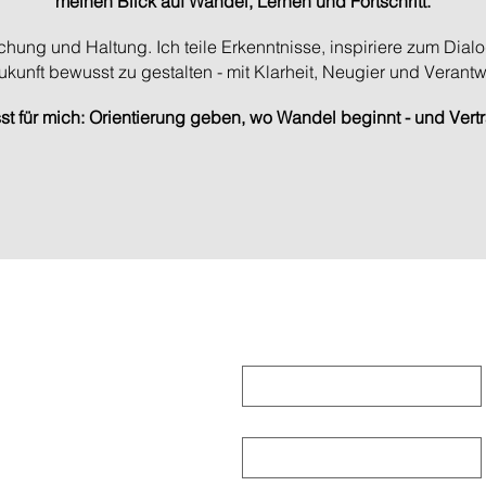
meinen Blick auf Wandel, Lernen und Fortschritt.
schung und Haltung. Ich teile Erkenntnisse, inspiriere zum Dial
ukunft bewusst zu gestalten - mit Klarheit, Neugier und Verant
t für mich: Orientierung geben, wo Wandel beginnt - und Vert
Vorname
*
E-Mail
*