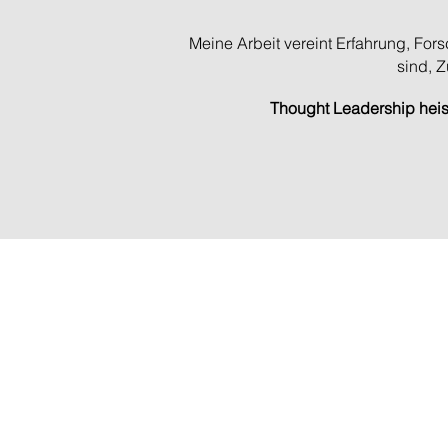
Meine Arbeit vereint Erfahrung, For
sind, Z
Thought Leadership heiss
KONTAKT
Scuderi Advisory
Salvatore Scuderi